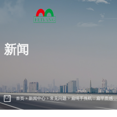
关
新闻
多年来
万变的
产力。
了解
自动束带机桌面式
自动束带
首页
>
新闻中心
>
常见问题
>
扁绳手挽机：扁平质感，