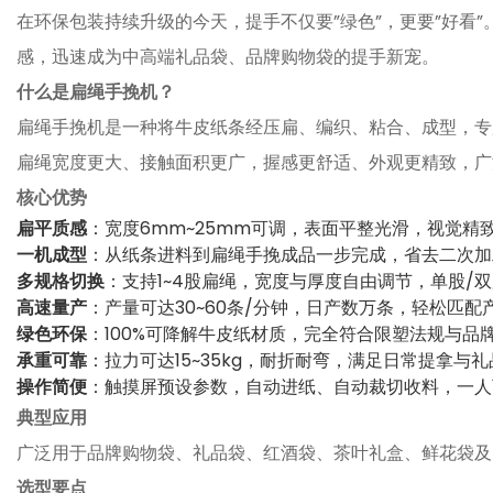
在环保包装持续升级的今天，提手不仅要”绿色”，更要”好看
感，迅速成为中高端礼品袋、品牌购物袋的提手新宠。
什么是扁绳手挽机？
扁绳手挽机是一种将牛皮纸条经压扁、编织、粘合、成型，专
扁绳宽度更大、接触面积更广，握感更舒适、外观更精致，广
核心优势
扁平质感
：宽度6mm~25mm可调，表面平整光滑，视觉精
一机成型
：从纸条进料到扁绳手挽成品一步完成，省去二次加
多规格切换
：支持1~4股扁绳，宽度与厚度自由调节，单股/
高速量产
：产量可达30~60条/分钟，日产数万条，轻松匹配
绿色环保
：100%可降解牛皮纸材质，完全符合限塑法规与品牌
承重可靠
：拉力可达15~35kg，耐折耐弯，满足日常提拿与
操作简便
：触摸屏预设参数，自动进纸、自动裁切收料，一人
典型应用
广泛用于品牌购物袋、礼品袋、红酒袋、茶叶礼盒、鲜花袋及
选型要点