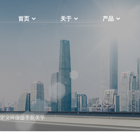
首页
关于
产品
于
，我们一直致力于帮助客户在瞬息
关于我们
世界中提高竞争力、成本效益和生
视频中心
更多
机高台式
FY-400F复卷机
定义环保提手新美学