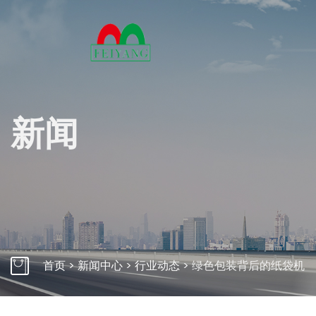
关
新闻
多年来
万变的
产力。
了解
自动束带机桌面式
自动束带
首页
>
新闻中心
>
行业动态
>
绿色包装背后的纸袋机