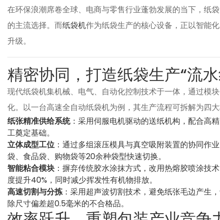
在环保浪潮席卷全球、电商与零售行业蓬勃发展的当下，纸袋
的主流选择。而
纸袋机
作为纸袋生产的核心设备，正以智能化
升级。
精密协同，打造纸袋生产“流水
现代纸袋机集机械、电气、自动化控制技术于一体，通过模块
化。以一台高速全自动纸袋机为例，其生产流程可拆解为四大
纸张精准供给系统
：采用伺服电机驱动的送纸机构，配合高精
工奠定基础。
立体成型工位
：通过多组滚压模具与真空吸附装置的协同作业
袋、食品袋、购物袋等20余种袋型快速切换。
智能粘合模块
：摒弃传统胶水涂抹方式，改用热熔胶喷涂技术
度提升40%，同时减少挥发性有机物排放。
高速切割与分拣
：采用超声波切割技术，避免纸张毛边产生，切
除尺寸偏差超0.5毫米的不合格品。
效率跃升，重塑包装产业竞争