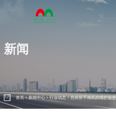
关
新闻
多年来
万变的
产力。
了解
自动束带机桌面式
自动束带
首页
>
新闻中心
>
行业动态
>
热熔胶手挽机的维护保养