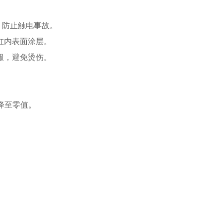
，防止触电事故。
缸内表面涂层。
服，避免烫伤。
降至零值。