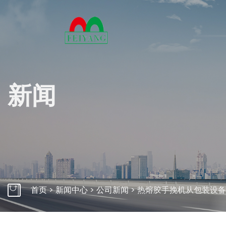
关
新闻
多年来
万变的
产力。
了解
自动束带机桌面式
自动束带
首页
>
新闻中心
>
公司新闻
>
热熔胶手挽机从包装设备