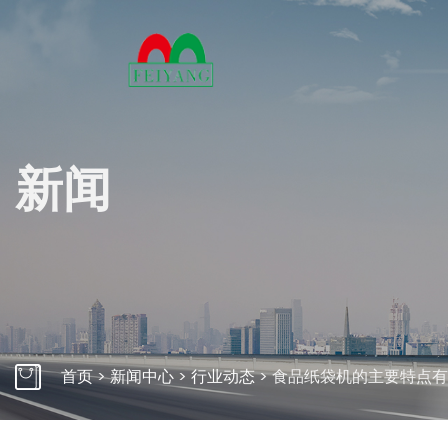
关
新闻
多年来
万变的
产力。
了解
自动束带机桌面式
自动束带
首页
>
新闻中心
>
行业动态
>
食品纸袋机的主要特点有