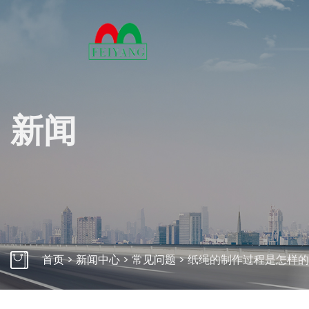
关
新闻
多年来
万变的
产力。
了解
自动束带机桌面式
自动束带
首页
>
新闻中心
>
常见问题
>
纸绳的制作过程是怎样的